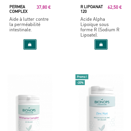
PERMEA
R LIPOANAT
37,80 €
62,50 €
COMPLEX
120
Aide à lutter contre
Acide Alpha
la perméabilité
Lipoïque sous
intestinale.
forme R (Sodium R
Lipoate).
Promo !
-20%