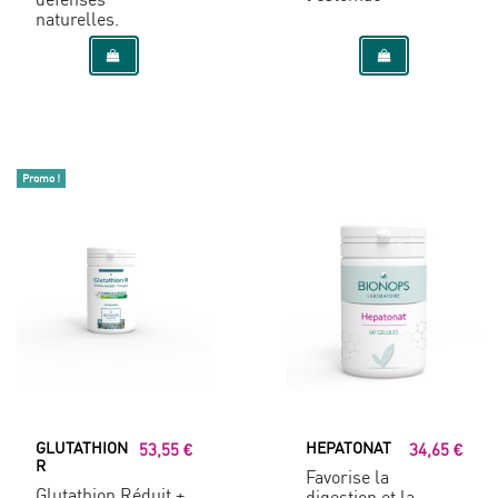
naturelles.
Promo !
GLUTATHION
HEPATONAT
53,55 €
34,65 €
R
Favorise la
Glutathion Réduit +
digestion et la