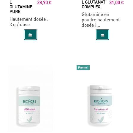
L
L GLUTANAT
28,90 €
31,00 €
GLUTAMINE
COMPLEX
PURE
Glutamine en
Hautement dosée :
poudre hautement
3 g / dose
dosée !...
Promo !