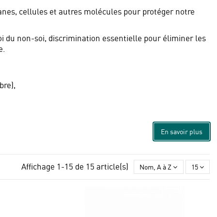
anes, cellules et autres molécules pour protéger notre
 du non-soi, discrimination essentielle pour éliminer les
e.
bre),
En savoir plus
Affichage 1-15 de 15 article(s)
Nom, A à Z
15