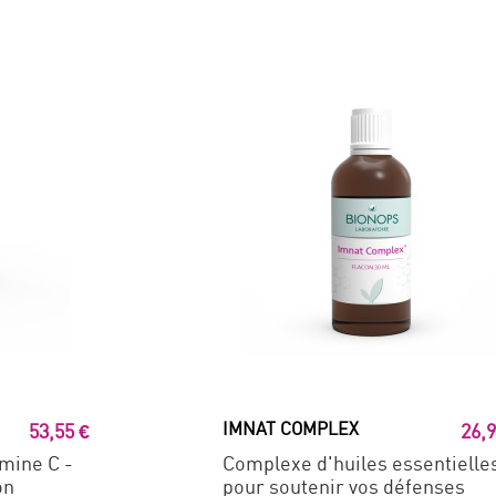
IMNAT COMPLEX
53,55 €
26,9
amine C -
Complexe d'huiles essentielle
on
pour soutenir vos défenses