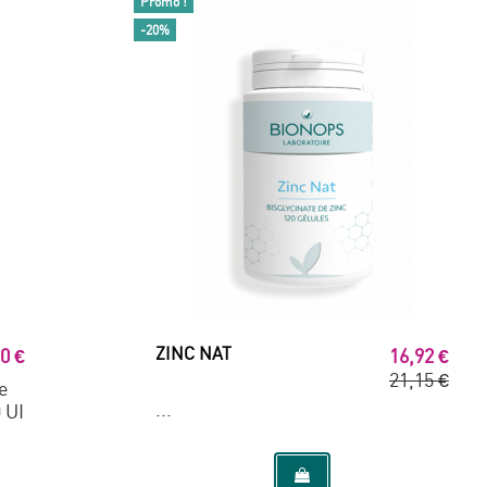
Promo !
-20%
ZINC NAT
0 €
16,92 €
21,15 €
e
...
 UI