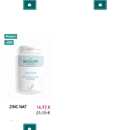
Promo !
-20%
ZINC NAT
16,92 €
21,15 €
...