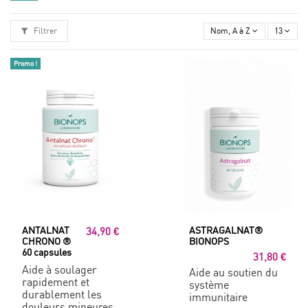
Filtrer
Nom, A à Z
13
Promo !
ANTALNAT
ASTRAGALNAT®
34,90 €
CHRONO ®
BIONOPS
60 capsules
31,80 €
Aide à soulager
Aide au soutien du
rapidement et
système
durablement les
immunitaire
douleurs mineures