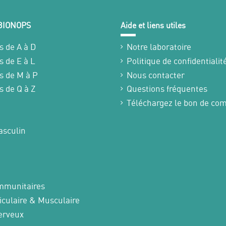
 BIONOPS
Aide et liens utiles
s de A à D
Notre laboratoire
s de E à L
Politique de confidentialit
s de M à P
Nous contacter
s de Q à Z
Questions fréquentes
Téléchargez le bon de c
sculin
mmunitaires
iculaire & Musculaire
erveux