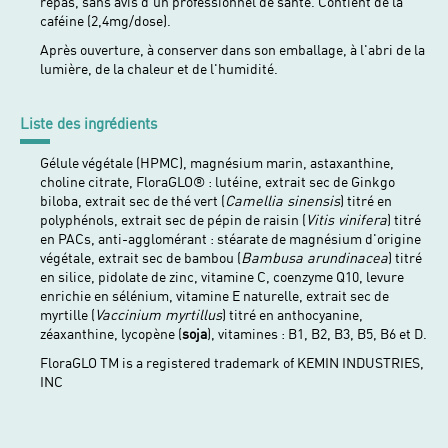
repas, sans avis d'un professionnel de santé. Contient de la
caféine (2,4mg/dose).
Après ouverture, à conserver dans son emballage, à l'abri de la
lumière, de la chaleur et de l'humidité.
Liste des ingrédients
Gélule végétale (HPMC), magnésium marin, astaxanthine,
choline citrate, FloraGLO® : lutéine, extrait sec de Ginkgo
biloba, extrait sec de thé vert (
Camellia sinensis
) titré en
polyphénols, extrait sec de pépin de raisin (
Vitis vinifera
) titré
en PACs, anti-agglomérant : stéarate de magnésium d'origine
végétale, extrait sec de bambou (
Bambusa arundinacea
) titré
en silice, pidolate de zinc, vitamine C, coenzyme Q10, levure
enrichie en sélénium, vitamine E naturelle, extrait sec de
myrtille (
Vaccinium myrtillus
) titré en anthocyanine,
zéaxanthine, lycopène (
soja
), vitamines : B1, B2, B3, B5, B6 et D.
FloraGLO TM is a registered trademark of KEMIN INDUSTRIES,
INC