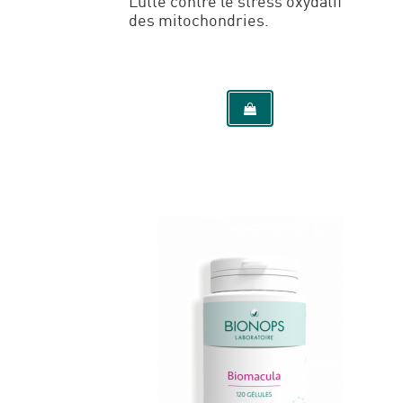
Lutte contre le stress oxydatif
des mitochondries.