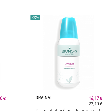
-30%
DRAINAT
0 €
16,17 €
23,10 €
Drainant et brûleur de graisses !