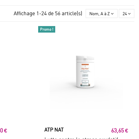
Affichage 1-24 de 56 article(s)
Nom, A à Z
24
Promo !
ATP NAT
0 €
63,65 €