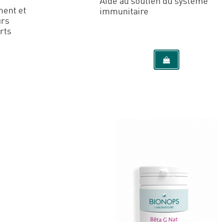
Aide au soutien du système
ment et
immunitaire
urs
rts