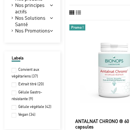
Nos principes
actifs
Nos Solutions
Santé
Promo !
Nos Promotions
Labels
Convient aux
végétariens
(37)
Extrait titré
(20)
Gélule Gastro-
résistante
(9)
Gélule végétale
(42)
Vegan
(34)
ANTALNAT CHRONO ® 60
capsules