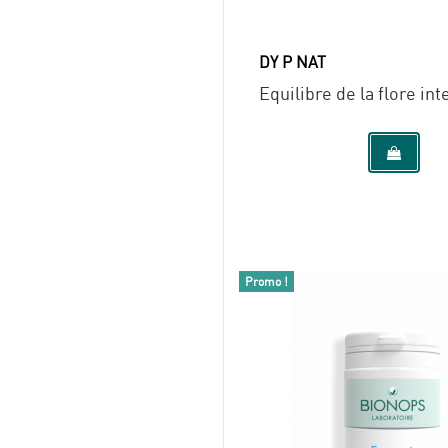
DY P NAT
Equilibre de la flore int
Promo !